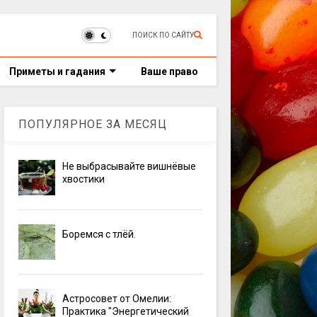
ПОИСК ПО САЙТУ
Приметы и гадания
Ваше право
ПОПУЛЯРНОЕ ЗА МЕСЯЦ
Не выбрасывайте вишнёвые
хвостики
Боремся с тлёй.
Астросовет от Омелии:
Практика "Энергетический