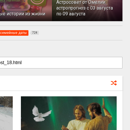
Астросовет от Омелии:
астропрогноз с 03 августа
ые истории из жизни
по 09 августа
семейные даты
724