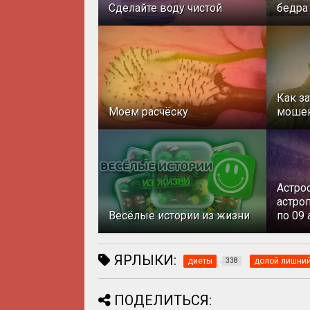
Сделайте воду чистой
бедра
Как з
Моем расчёску
моше
Астро
астроп
Весёлые истории из жизни
по 09 
ЯРЛЫКИ:
диеты
долой лишний
338
ПОДЕЛИТЬСЯ: