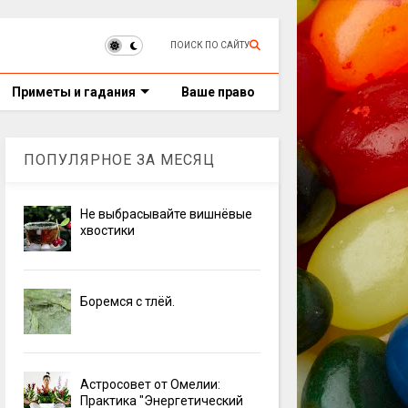
ПОИСК ПО САЙТУ
Приметы и гадания
Ваше право
ПОПУЛЯРНОЕ ЗА МЕСЯЦ
Не выбрасывайте вишнёвые
хвостики
Боремся с тлёй.
Астросовет от Омелии:
Практика "Энергетический