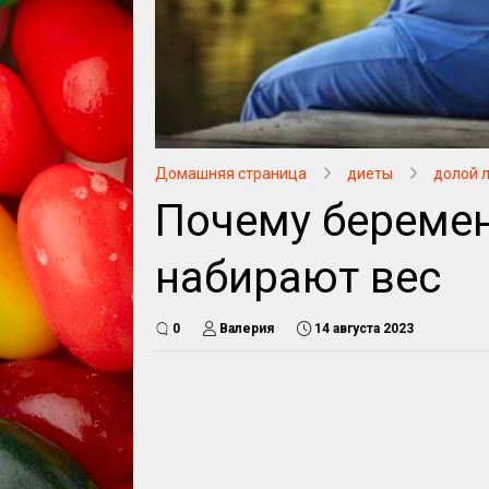
Домашняя страница
диеты
долой 
Почему береме
набирают вес
0
Валерия
14 августа 2023