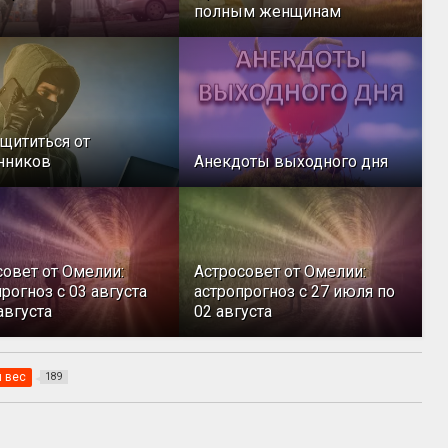
полным женщинам
ащититься от
нников
Анекдоты выходного дня
совет от Омелии:
Астросовет от Омелии:
рогноз с 03 августа
астропрогноз с 27 июля по
августа
02 августа
 вес
189