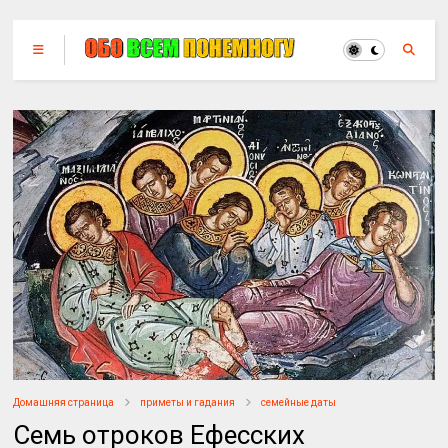
Домашняя страница
приметы и гадания
семейные даты
Семь отроков Ефесских