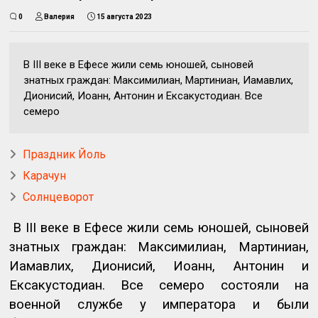
0
Валерия
15 августа 2023
В III веке в Ефесе жили семь юношей, сыновей
знатных граждан: Максимилиан, Мартиниан, Иамавлих,
Дионисий, Иоанн, Антонин и Ексакустодиан. Все
семеро
Праздник Йоль
Карачун
Солнцеворот
В
III
веке в Ефесе жили семь юношей, сыновей
знатных граждан: Максимилиан, Мартиниан,
Иамавлих, Дионисий, Иоанн, Антонин и
Ексакустодиан. Все семеро состояли на
военной службе у императора и были