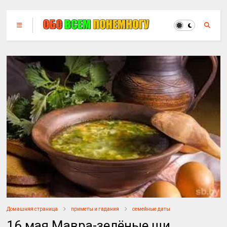
Домашняя страница
приметы и гадания
семейные даты
16 мая Мавра-зелёные щи