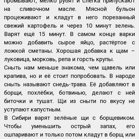
промывают, мелко рубят и слегка припускают
на сливочном масле. Мясной бульон
процеживают и кладут в него порезанный
свежий картофель и через 10 минут зелень.
Варят ещё 15 минут. В самом конце варки
можно добавить сырое яйцо, растёртое с
ложкой сметаны. Хорошая добавка к щам –
луковица, морковь, репа и горсть крупы.
Сныть нам меньше знакома, чем щавель или
крапива, но и её стоит попробовать. В народе
сныть называют снедь-трава. Её добавляют в
борщи, похлёбки, ботвинью, делают с ней
биточки и тушат. Щи из сныти по вкусу не
уступают капустным.
В Сибири варят зелёные щи с борщевиком.
Чтобы уменьшить острый запах, его
ошпаривают и только потом кладут в борщ или