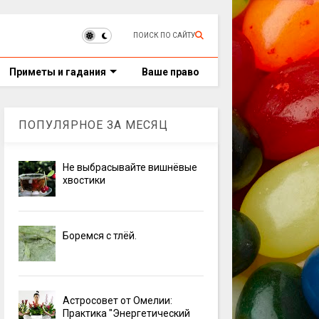
ПОИСК ПО САЙТУ
Приметы и гадания
Ваше право
ПОПУЛЯРНОЕ ЗА МЕСЯЦ
Не выбрасывайте вишнёвые
хвостики
Боремся с тлёй.
Астросовет от Омелии:
Практика "Энергетический