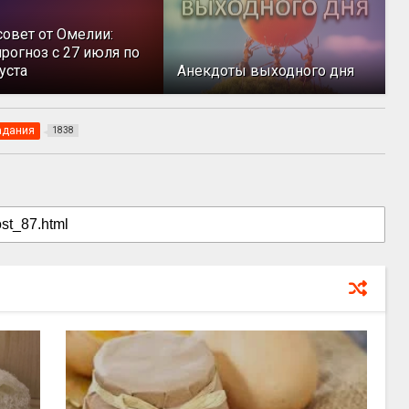
совет от Омелии:
рогноз с 27 июля по
уста
Анекдоты выходного дня
адания
1838