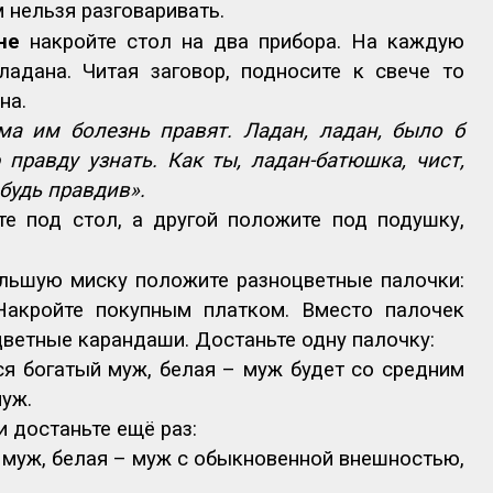
 нельзя разговаривать.
не
накройте стол на два прибора. На каждую
ладана. Читая заговор, подносите к свече то
на.
ма им болезнь правят. Ладан, ладан, было б
правду узнать. Как ты, ладан-батюшка, чист,
 будь правдив».
те под стол, а другой положите под подушку,
льшую миску положите разноцветные палочки:
Накройте покупным платком. Вместо палочек
цветные карандаши. Достаньте одну палочку:
ся богатый муж, белая – муж будет со средним
муж.
 достаньте ещё раз:
 муж, белая – муж с обыкновенной внешностью,