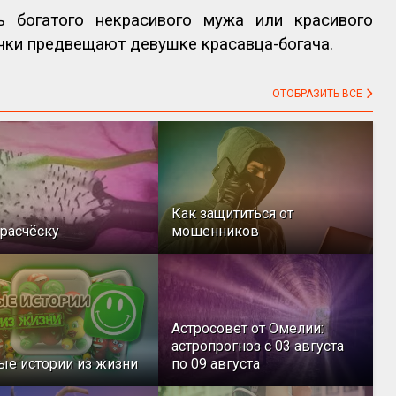
ь богатого некрасивого мужа или красивого
очки предвещают девушке красавца-богача.
ОТОБРАЗИТЬ ВСЕ
Как защититься от
расчёску
мошенников
Астросовет от Омелии:
астропрогноз с 03 августа
ые истории из жизни
по 09 августа