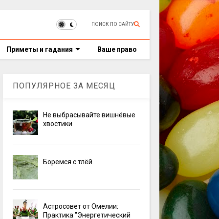
ПОИСК ПО САЙТУ
Приметы и гадания
Ваше право
ПОПУЛЯРНОЕ ЗА МЕСЯЦ
Не выбрасывайте вишнёвые
хвостики
Боремся с тлёй.
Астросовет от Омелии:
Практика "Энергетический