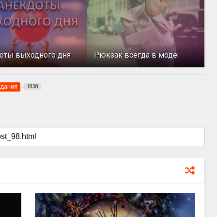
оты выходного дня
Рюкзак всегда в моде.
адания
1838