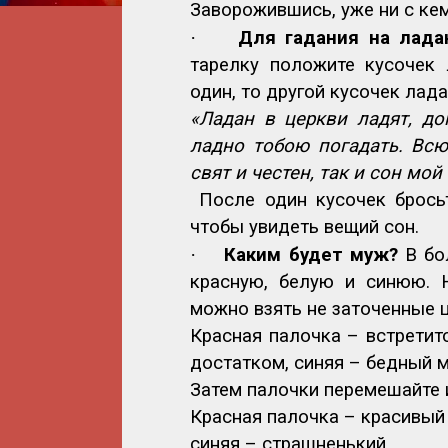
Заворожившись, уже ни с кем
·
Для гадания на лада
тарелку положите кусочек 
один, то другой кусочек лада
«Ладан в церкви ладят, до
ладно тобою погадать. Всю 
свят и честен, так и сон мой
После один кусочек брось
чтобы увидеть вещий сон.
·
Каким будет муж?
В бо
красную, белую и синюю. 
можно взять не заточенные 
Красная палочка – встретит
достатком, синяя – бедный 
Затем палочки перемешайте и
Красная палочка – красивый
синяя – страшненький.