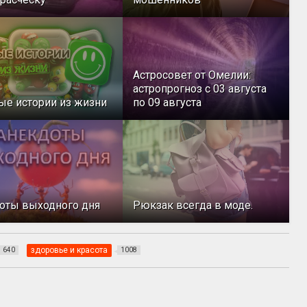
Астросовет от Омелии:
астропрогноз с 03 августа
ые истории из жизни
по 09 августа
оты выходного дня
Рюкзак всегда в моде.
здоровье и красота
640
1008