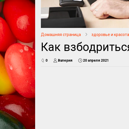
Домашняя страница
здоровье и красот
Как взбодриться
0
Валерия
20 апреля 2021