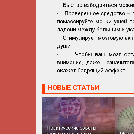
·
Быстро взбодриться можно
·
Проверенное средство – т
помассируйте мочки ушей п
ладони между большим и ук
·
Стимулирует мозговую акт
души.
·
Чтобы ваш мозг ост
внимание, даже незначител
окажет бодрящий эффект.
НОВЫЕ СТАТЬИ
Практические советы
полным женщинам
Моем 