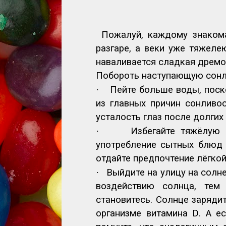
Пожалуй, каждому знакома
разгаре, а веки уже тяжеле
наваливается сладкая дремо
Побороть наступающую сонли
·
Пейте больше воды, поск
из главных причин сонливо
усталость глаз после долгих
·
Избегайте тяжёлую 
употребление сытных блюд 
отдайте предпочтение лёгкой
·
Выйдите на улицу на солн
воздействию солнца, тем
становитесь. Солнце заряди
организме витамина
D
. А е