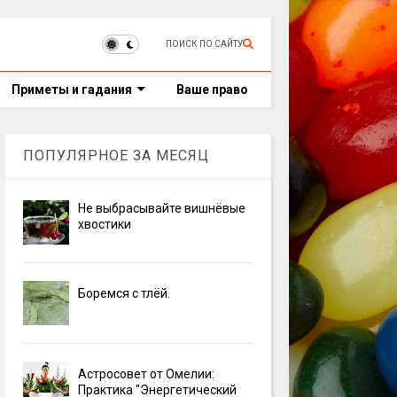
ПОИСК ПО САЙТУ
Приметы и гадания
Ваше право
ПОПУЛЯРНОЕ ЗА МЕСЯЦ
Не выбрасывайте вишнёвые
хвостики
Боремся с тлёй.
Астросовет от Омелии:
Практика "Энергетический