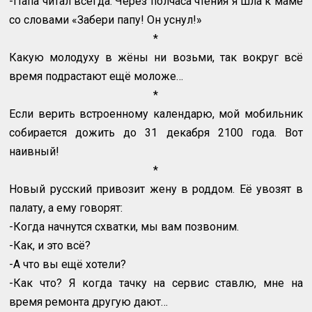
-Папа читал всегда. Через полчаса чтения я шла к маме
со словами «Забери папу! Он уснул!»
*
Какую молодуху в жёны ни возьми, так вокруг всё
время подрастают ещё моложе…
*
Если верить встроенному календарю, мой мобильник
собирается дожить до 31 декабря 2100 года. Вот
наивный!
*
Новый русский привозит жену в роддом. Её увозят в
палату, а ему говорят:
-Когда начнутся схватки, мы вам позвоним.
-Как, и это всё?
-А что вы ещё хотели?
-Как что? Я когда тачку на сервис ставлю, мне на
время ремонта другую дают…