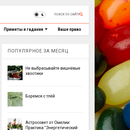
ПОИСК ПО САЙТУ
Приметы и гадания
Ваше право
ПОПУЛЯРНОЕ ЗА МЕСЯЦ
Не выбрасывайте вишнёвые
хвостики
Боремся с тлёй.
Астросовет от Омелии:
Практика "Энергетический