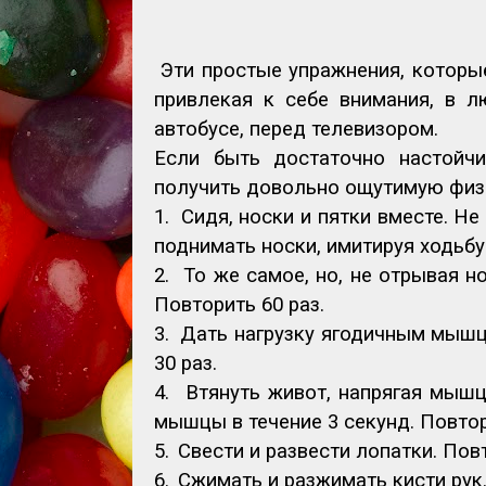
Эти простые упражнения, которы
привлекая к себе внимания, в 
автобусе, перед телевизором.
Если быть достаточно настойч
получить довольно ощутимую физи
1.
Сидя, носки и пятки вместе. Н
поднимать носки, имитируя ходьбу 
2.
То же самое, но, не отрывая н
Повторить 60 раз.
3.
Дать нагрузку ягодичным мышца
30 раз.
4.
Втянуть живот, напрягая мышц
мышцы в течение 3 секунд. Повтор
5.
Свести и развести лопатки. Повт
6.
Сжимать и разжимать кисти рук.