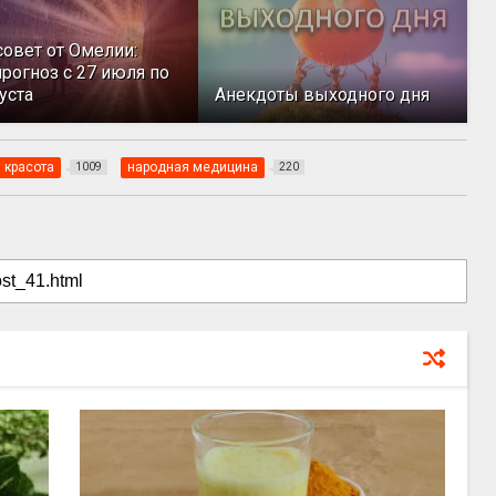
совет от Омелии:
рогноз с 27 июля по
уста
Анекдоты выходного дня
 красота
народная медицина
1009
220