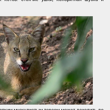
репким мускулистым торсом может доходить до