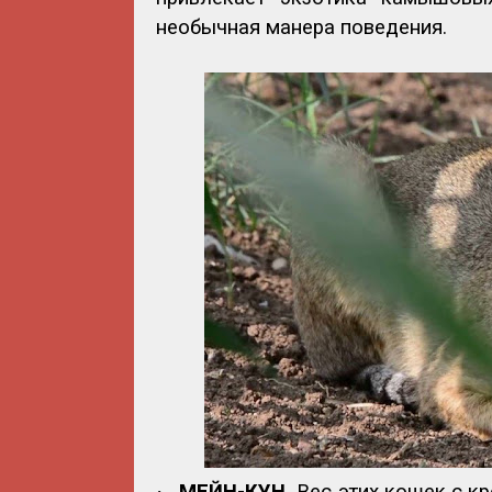
необычная манера поведения.
·
МЕЙН-КУН.
Вес этих кошек с к