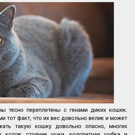
ны тесно переплетены с генами диких кошек.
 тот факт, что их вес довольно велик и может
жать такую кошку довольно опасно, многих
 котов: стоячие ушки, колоритная шубка и