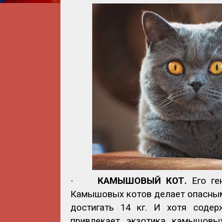
·
КАМЫШОВЫЙ КОТ.
Его ге
Камышовых котов делает опасными
достигать 14 кг. И хотя содер
привлекает экзотика камышовых