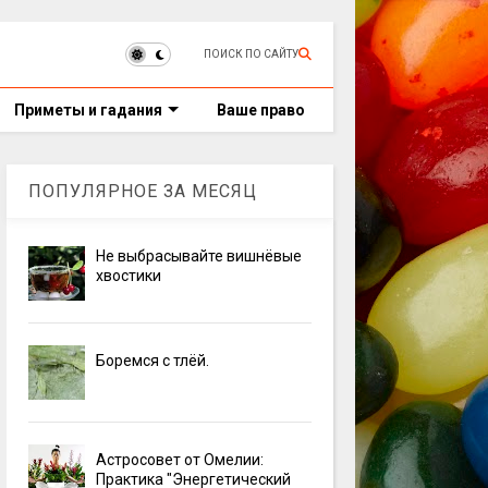
ПОИСК ПО САЙТУ
Приметы и гадания
Ваше право
ПОПУЛЯРНОЕ ЗА МЕСЯЦ
Не выбрасывайте вишнёвые
хвостики
Боремся с тлёй.
Астросовет от Омелии:
Практика "Энергетический