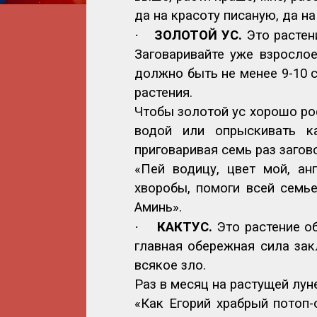
да на красоту писаную, да н
·
ЗОЛОТОЙ УС.
Это растен
Заговаривайте уже взрослое
должно быть не менее 9-10 с
растения.
Чтобы золотой ус хорошо рос
водой или опрыскивать к
приговаривая семь раз загов
«Пей водицу, цвет мой, ан
хворобы, помоги всей семье
Аминь».
·
КАКТУС.
Это растение о
главная обережная сила зак
всякое зло.
Раз в месяц на растущей луне
«Как Егорий храбрый потоп-