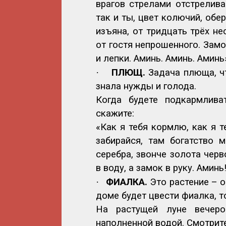
врагов стрелами отстрелива
так и ты, цвет колючий, обер
изъяна, от тридцать трёх не
от гостя непрошенного. Замо
и лепки. Аминь. Аминь. Аминь
·
ПЛЮЩ.
Задача плюща, ч
знала нужды и голода.
Когда будете подкармлива
скажите:
«Как я тебя кормлю, как я т
забирайся, там богатство 
серебра, звонче золота черв
в воду, а замок в руку. Аминь
·
ФИАЛКА.
Это растение – о
доме будет цвести фиалка, т
На растущей луне вечеро
наполненной водой. Смотрите