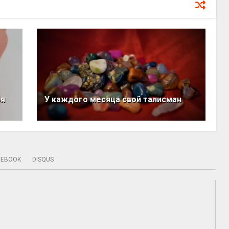
ья
У каждого месяца свой талисман
CEBOOK
DISQUS