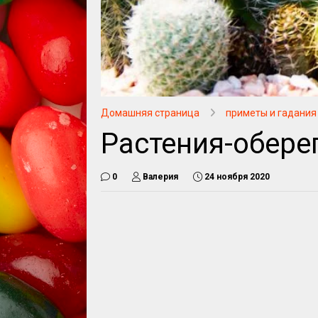
Домашняя страница
приметы и гадания
Растения-обере
0
Валерия
24 ноября 2020