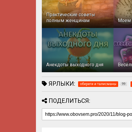
Практические советы
полным женщинам
Моем 
Анекдоты выходного дня
Весёл
ЯРЛЫКИ:
обереги и талисманы
99
ПОДЕЛИТЬСЯ: