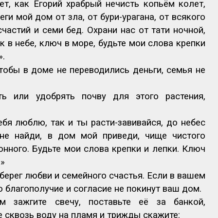
ет, как Егорий храбрый нечисть копьём колет,
еги мой дом от зла, от бури-урагана, от всякого
счастий и семи бед. Охрани нас от тати ночной,
к в небе, ключ в море, будьте мои слова крепки
».
тобы в доме не переводились деньги, семья не
ть или удобрять почву для этого растения,
ебя люблю, так и ты расти-завивайся, до небес
мне найди, в дом мой приведи, чище чистого
онного. Будьте мои слова крепки и лепки. Ключ
!»
берег любви и семейного счастья. Если в вашем
о благополучие и согласие не покинут ваш дом.
м зажгите свечу, поставьте её за банкой,
 сквозь воду на пламя и трижды скажите: