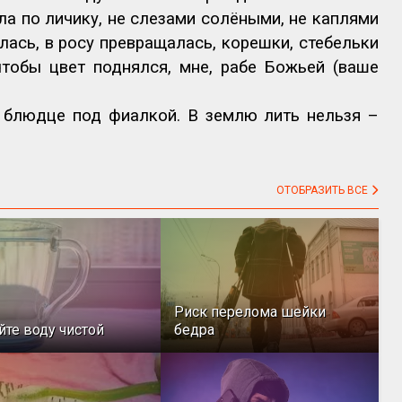
ла по личику, не слезами солёными, не каплями
лась, в росу превращалась, корешки, стебельки
чтобы цвет поднялся, мне, рабе Божьей (ваше
в блюдце под фиалкой. В землю лить нельзя –
ОТОБРАЗИТЬ ВСЕ
Риск перелома шейки
йте воду чистой
бедра