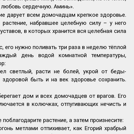
а любовь сердечную. Аминь».
ие дарует всем домочадцам крепкое здоровье.
 растение, набравшее целебную силу – у него
уставов, в которых хранится вся целебная сила
, его нужно поливать три раза в неделю тёплой
аждый день водой комнатной температуры,
ор:
гел светлый, расти не болей, укрой от беды-
 здоровой быть и на век здоровье сохранить.
берегает дом и всех домочадцев от врагов. Его
лючается в колючках, отпугивающих нечисть и
 поблагодарите растение, а затем произнесите:
огонь метлами отпихивает, как Егорий храбрый