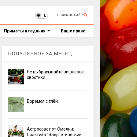
ПОИСК ПО САЙТУ
Приметы и гадания
Ваше право
ПОПУЛЯРНОЕ ЗА МЕСЯЦ
Не выбрасывайте вишнёвые
хвостики
Боремся с тлёй.
Астросовет от Омелии:
Практика "Энергетический