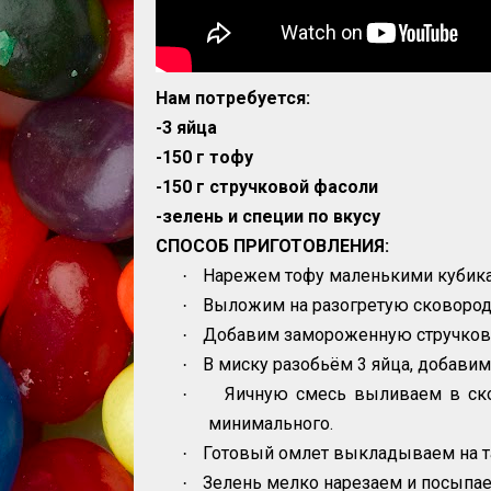
Нам потребуется:
-3 яйца
-150 г тофу
-150 г стручковой фасоли
-зелень и специи по вкусу
СПОСОБ ПРИГОТОВЛЕНИЯ:
Нарежем тофу маленькими кубик
·
Выложим на разогретую сковороду
·
Добавим замороженную стручкову
·
В миску разобьём 3 яйца, добавим
·
Яичную смесь выливаем в ск
·
минимального.
Готовый омлет выкладываем на т
·
Зелень мелко нарезаем и посыпае
·