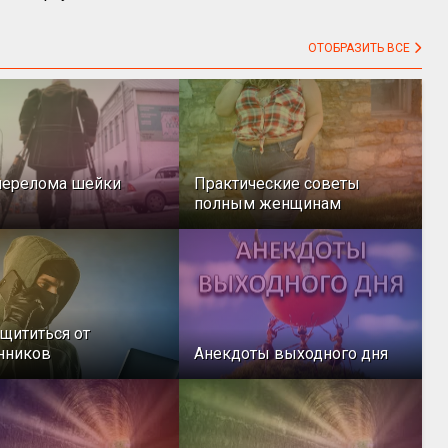
ОТОБРАЗИТЬ ВСЕ
перелома шейки
Практические советы
полным женщинам
ащититься от
нников
Анекдоты выходного дня