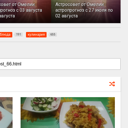
совет от Омелии:
Астросовет от Омелии:
рогноз с 03 августа
астропрогноз с 27 июля по
августа
02 августа
 блюда
кулинария
191
655