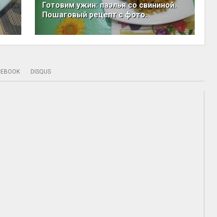
Готовим ужин: паэлья со свининой.
Пошаговый рецепт с фото.
CEBOOK
DISQUS