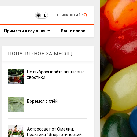
ПОИСК ПО САЙТУ
Приметы и гадания
Ваше право
ПОПУЛЯРНОЕ ЗА МЕСЯЦ
Не выбрасывайте вишнёвые
хвостики
Боремся с тлёй.
Астросовет от Омелии:
Практика "Энергетический