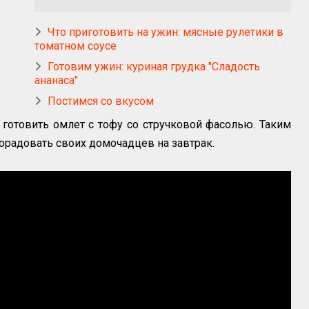
Что приготовить на ужин: мясные рулетики в
томатном соусе
Готовим ужин: куриная грудка "Сладость
ананаса"
Постимся со вкусом
отовить омлет с тофу со стручковой фасолью. Таким
радовать своих домочадцев на завтрак.