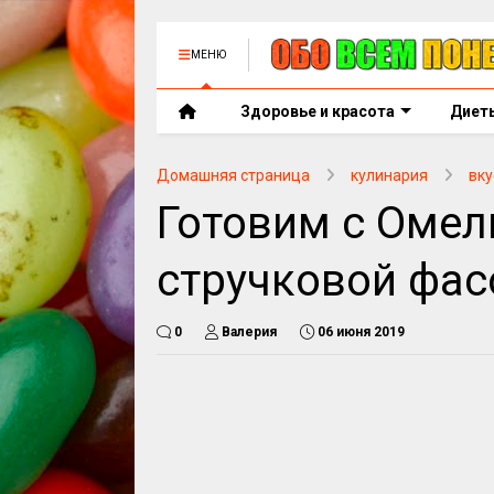
МЕНЮ
Здоровье и красота
Диет
Домашняя страница
кулинария
вку
Готовим с Омели
стручковой фас
0
Валерия
06 июня 2019