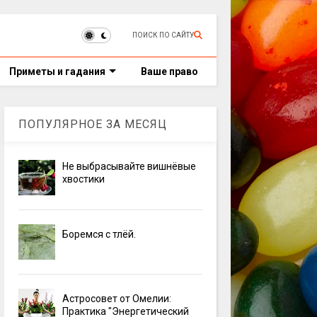
ПОИСК ПО САЙТУ
Приметы и гадания
Ваше право
ПОПУЛЯРНОЕ ЗА МЕСЯЦ
Не выбрасывайте вишнёвые
хвостики
Боремся с тлёй.
Астросовет от Омелии:
Практика "Энергетический