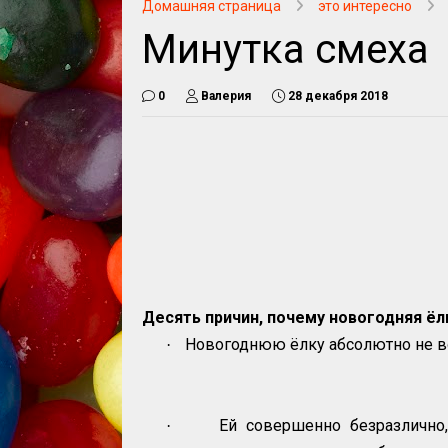
Домашняя страница
это интересно
Минутка смеха
0
Валерия
28 декабря 2018
Десять причин, почему новогодняя ёл
Новогоднюю ёлку абсолютно не вол
·
Ей совершенно безразлично,
·