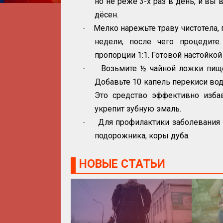
но не реже 3-х раз в день, и вы
дёсен.
Мелко нарежьте траву чистотела, 
·
недели, после чего процедите
пропорции 1:1. Готовой настойко
Возьмите ½ чайной ложки пище
·
Добавьте 10 капель перекиси вод
Это средство эффективно избав
укрепит зубную эмаль.
Для профилактики заболевания 
·
подорожника, коры дуба.
НОВЫЕ СТАТЬИ