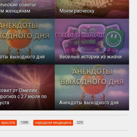
ические советы
ым женщинам
Моем расчёску
оты выходного дня
Весёлые истории из жизни
совет от Омелии:
рогноз с 27 июля по
уста
Анекдоты выходного дня
 красота
народная медицина
1009
220