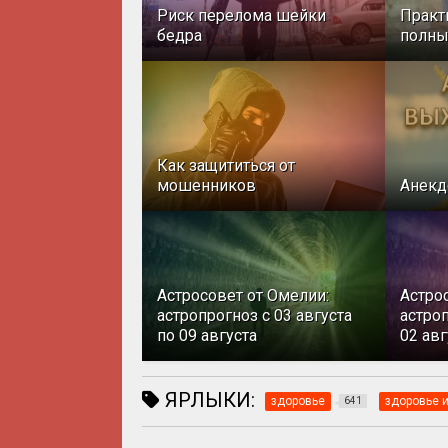
Риск перелома шейки
Практ
бедра
полн
Как защититься от
мошенников
Анекд
Астросовет от Омелии:
Астро
астропрогноз с 03 августа
астроп
по 09 августа
02 авг
ЯРЛЫКИ:
здоровье
здоровье и
641