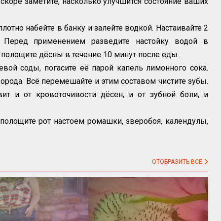
 вскоре заметите, насколько улучшится состояние ваших
плотно набейте в банку и залейте водкой. Настаивайте 2
. Перед применением разведите настойку водой в
й полощите дёсны в течение 10 минут после еды.
вой соды, погасите её парой капель лимонного сока.
орода. Всё перемешайте и этим составом чистите зубы.
ит и от кровоточивости дёсен, и от зубной боли, и
полощите рот настоем ромашки, зверобоя, календулы,
ОТОБРАЗИТЬ ВСЕ