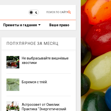
ПОИСК ПО САЙТУ
Приметы и гадания
Ваше право
ПОПУЛЯРНОЕ ЗА МЕСЯЦ
Не выбрасывайте вишнёвые
хвостики
Боремся с тлёй.
Астросовет от Омелии:
Практика "Энергетический