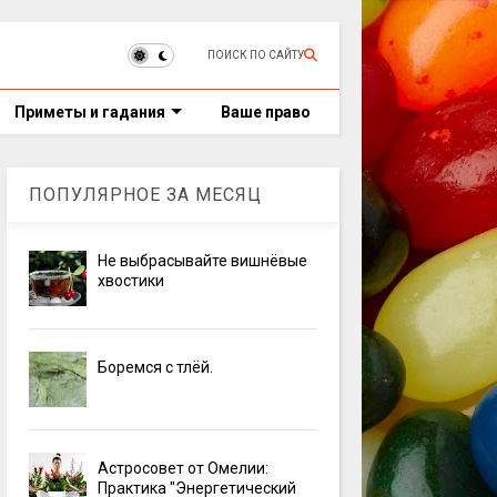
ПОИСК ПО САЙТУ
Приметы и гадания
Ваше право
ПОПУЛЯРНОЕ ЗА МЕСЯЦ
Не выбрасывайте вишнёвые
хвостики
Боремся с тлёй.
Астросовет от Омелии:
Практика "Энергетический