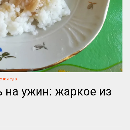
сная еда
 на ужин: жаркое из