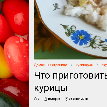
Домашняя страница
кулинария
вку
Что приготовить
курицы
0
Валерия
06 июня 2018