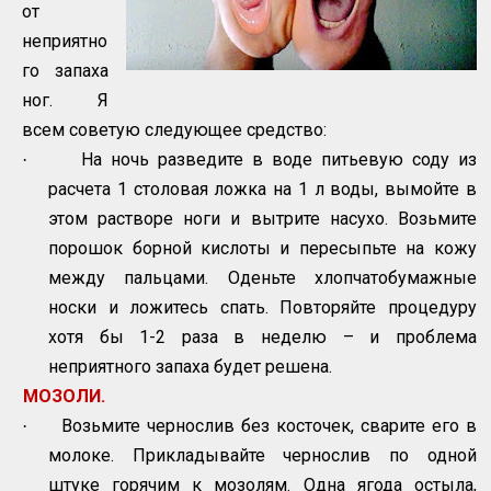
от
неприятно
го запаха
ног. Я
всем советую следующее средство:
На ночь разведите в воде питьевую соду из
·
расчета 1 столовая ложка на 1 л воды, вымойте в
этом растворе ноги и вытрите насухо. Возьмите
порошок борной кислоты и пересыпьте на кожу
между пальцами. Оденьте хлопчатобумажные
носки и ложитесь спать. Повторяйте процедуру
хотя бы 1-2 раза в неделю – и проблема
неприятного запаха будет решена.
МОЗОЛИ.
Возьмите чернослив без косточек, сварите его в
·
молоке. Прикладывайте чернослив по одной
штуке горячим к мозолям. Одна ягода остыла,