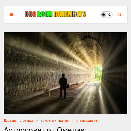
Домашняя страница
приметы и гадания
знаки зодиака
Астросовет от Омелии: