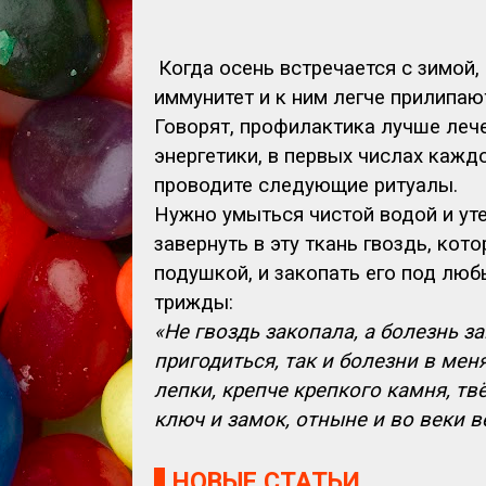
Когда осень встречается с зимой,
иммунитет и к ним легче прилипают
Говорят, профилактика лучше леч
энергетики, в первых числах каждо
проводите следующие ритуалы.
Нужно умыться чистой водой и уте
завернуть в эту ткань гвоздь, кот
подушкой, и закопать его под люб
трижды:
«Не гвоздь закопала, а болезнь з
пригодиться, так и болезни в меня
лепки, крепче крепкого камня, т
ключ и замок, отныне и во веки в
НОВЫЕ СТАТЬИ