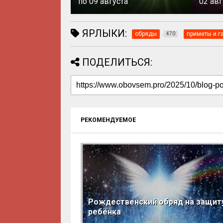
по 09 августа
02 авг
ЯРЛЫКИ:
обряды
приметы и г
470
ПОДЕЛИТЬСЯ:
РЕКОМЕНДУЕМОЕ
Рождественский обряд на защит
ребёнка