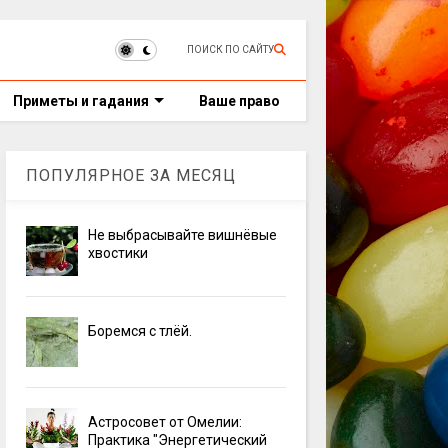
ПОИСК ПО САЙТУ
Приметы и гадания
Ваше право
ПОПУЛЯРНОЕ ЗА МЕСЯЦ
Не выбрасывайте вишнёвые
хвостики
Боремся с тлёй.
Астросовет от Омелии:
Практика "Энергетический