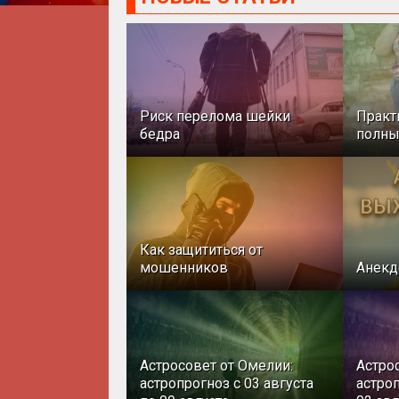
Риск перелома шейки
Практ
бедра
полн
Как защититься от
мошенников
Анекд
Астросовет от Омелии:
Астро
астропрогноз с 03 августа
астроп