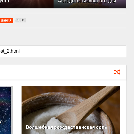
уста
Анекдоты выходного дня
адания
1838
у
Волшебная рождественская соль