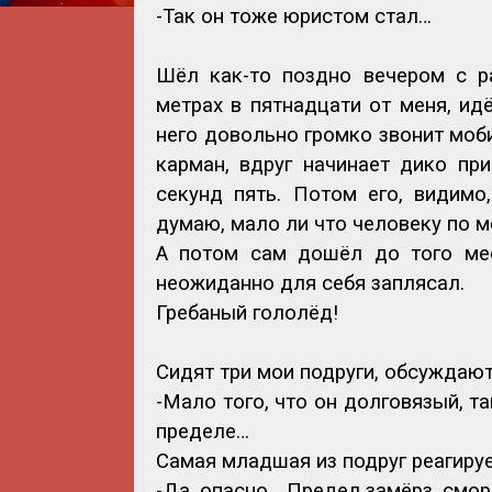
-Так он тоже юристом стал…
Шёл как-то поздно вечером с ра
метрах в пятнадцати от меня, ид
него довольно громко звонит моби
карман, вдруг начинает дико пр
секунд пять. Потом его, видимо
думаю, мало ли что человеку по 
А потом сам дошёл до того мес
неожиданно для себя заплясал.
Гребаный гололёд!
Сидят три мои подруги, обсуждают 
-Мало того, что он долговязый, т
пределе…
Самая младшая из подруг реагируе
-Да, опасно… Предел замёрз, смо