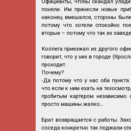
Официанты, чтобы скандал уладит
поняли. Им принесли новые приб
наконец вмешался, стороны были 
потому что хотели спокойно пое
вторые – потому что так их завед
Коллега приезжал из другого офис
говорит, что у них в городе (Ярос
проходит.
Почему?
-Да потому что у нас оба пункта
что если к ним ехать на техосмот
пробитым картером независимо о
просто машины жалко…
Брат возвращается с работы. Зах
соседа конкретно так поджали сп