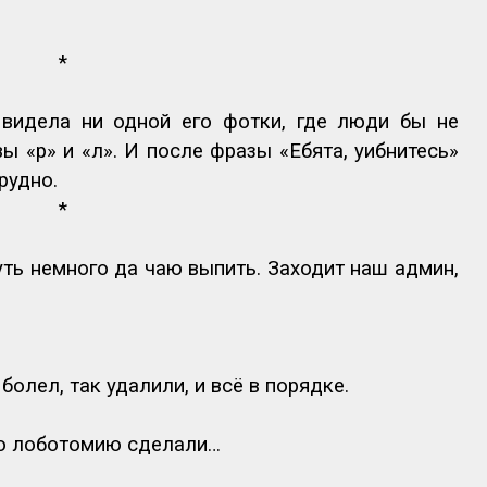
*
 видела ни одной его фотки, где люди бы не
ы «р» и «л». И после фразы «Ебята, уибнитесь»
рудно.
*
уть немного да чаю выпить. Заходит наш админ,
болел, так удалили, и всё в порядке.
лю лоботомию сделали…