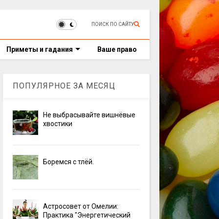
ПОИСК ПО САЙТУ
Приметы и гадания
Ваше право
ПОПУЛЯРНОЕ ЗА МЕСЯЦ
Не выбрасывайте вишнёвые
хвостики
Боремся с тлёй.
Астросовет от Омелии:
Практика "Энергетический