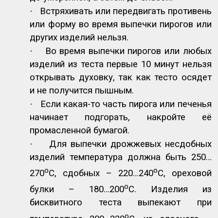
·
Встряхивать или передвигать противень
или форму во время выпечки пирогов или
других изделий нельзя.
·
Во время выпечки пирогов или любых
изделий из теста первые 10 минут нельзя
открывать духовку, так как тесто осядет
и не получится пышным.
·
Если какая-то часть пирога или печенья
начинает подгорать, накройте её
промасленной бумагой.
·
Для выпечки дрожжевых несдобных
изделий температура должна быть 250…
о
о
270
С, сдобных – 220…240
С, ореховой
о
булки – 180…200
С. Изделия из
бисквитного теста выпекают при
о