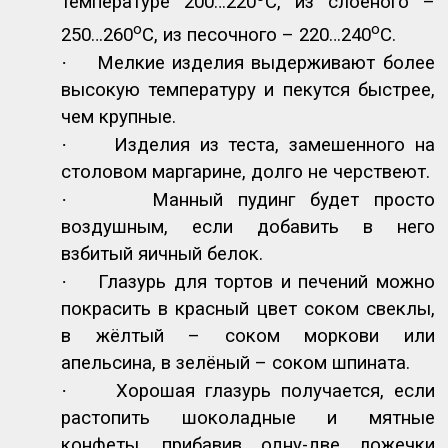
температуре 200…220
С, из слоеного –
о
о
250…260
С, из песочного – 220…240
С.
·
Мелкие изделия выдерживают более
высокую температуру и пекутся быстрее,
чем крупные.
·
Изделия из теста, замешенного на
столовом маргарине, долго не черствеют.
·
Манный пудинг будет просто
воздушным, если добавить в него
взбитый яичный белок.
·
Глазурь для тортов и печений можно
покрасить в красный цвет соком свеклы,
в жёлтый – соком моркови или
апельсина, в зелёный – соком шпината.
·
Хорошая глазурь получается, если
растопить шоколадные и мятные
конфеты, прибавив одну-две ложечки