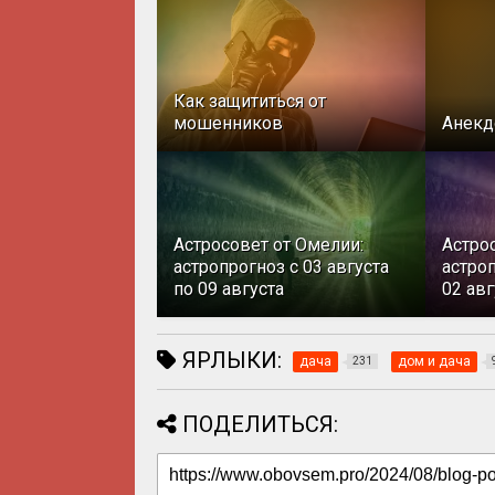
Как защититься от
мошенников
Анекд
Астросовет от Омелии:
Астро
астропрогноз с 03 августа
астроп
по 09 августа
02 авг
ЯРЛЫКИ:
дача
дом и дача
231
ПОДЕЛИТЬСЯ: