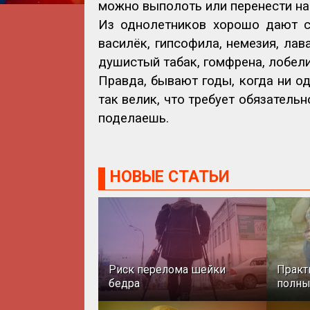
можно выполоть или перенести на
Из однолетников хорошо дают са
василёк, гипсофила, немезия, лав
душистый табак, гомфрена, лобелия
Правда, бывают годы, когда ни о
так велик, что требует обязательн
поделаешь.
НОВЫЕ СТАТЬИ
Риск перелома шейки
Практ
бедра
полн