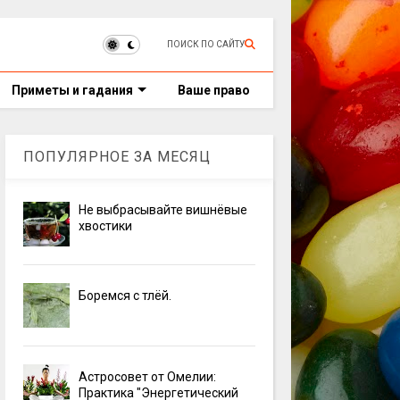
ПОИСК ПО САЙТУ
Приметы и гадания
Ваше право
ПОПУЛЯРНОЕ ЗА МЕСЯЦ
Не выбрасывайте вишнёвые
хвостики
Боремся с тлёй.
Астросовет от Омелии:
Практика "Энергетический