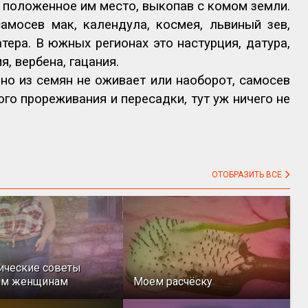
 положенное им место, выкопав с комом земли.
мосев мак, календула, космея, львиный зев,
атера. В южных регионах это настурция, датура,
, вербена, гацания.
дно из семян не оживает или наоборот, самосев
ого прореживания и пересадки, тут уж ничего не
ОТОБРАЗИТЬ ВСЕ
ические советы
ым женщинам
Моем расчёску