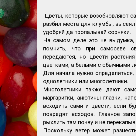
Цветы, которые возобновляют са
разбил места для клумбы, высеял 
удобряй да пропалывай сорняки.
На самом деле это не выдумка, 
помнить, что при самосеве св
передаются, но цвести растени
цветками, а белыми с обычными л
Для начала нужно определиться, 
однолетники или многолетники.
Многолетники также дают само
маргаритки, анютины глазки, нап
всходить сами и цвести, если бу
повредят всходов. Главное запо
рыхлить там почву и не перекапыв
Поскольку ветер может разнест