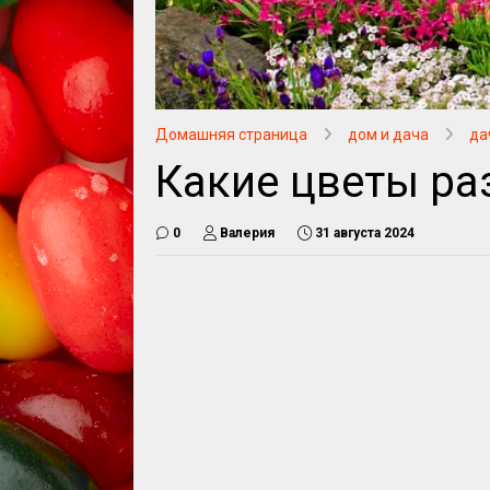
Домашняя страница
дом и дача
да
Какие цветы р
0
Валерия
31 августа 2024