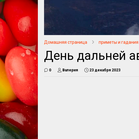
Домашняя страница
приметы и гадания
День дальней а
0
Валерия
23 декабря 2023