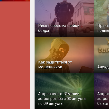
Риск перелома шейки
Практ
бедра
полн
Как защититься от
мошенников
Анекд
Астросовет от Омелии:
Астро
астропрогноз с 03 августа
астроп
по 09 августа
02 авг