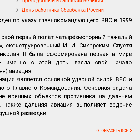
Преподобный Иоанникий Великий
День работника Сбербанка России
ждён по указу главнокомандующего ВВС в 1999
л свой первый полёт четырёхмоторный тяжелый
 сконструированный И. И. Сикорским. Спустя
Николая
II
была сформирована первая в мире
– именно с этой даты взяла своё начало
яя) авиация.
иация является основной ударной силой ВВС и
ного Главного Командования. Основная задача
ие военных объектов противника на дальнем
я. Также дальняя авиация выполняет ведение
душной разведки.
ОТОБРАЗИТЬ ВСЕ