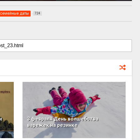
семейные даты
724
и
3 февраля День волшебства
варежек на резинке