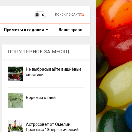
ПОИСК ПО САЙТУ
Приметы и гадания
Ваше право
ПОПУЛЯРНОЕ ЗА МЕСЯЦ
Не выбрасывайте вишнёвые
хвостики
Боремся с тлёй.
Астросовет от Омелии:
Практика "Энергетический