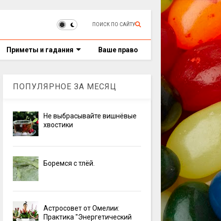
ПОИСК ПО САЙТУ
Приметы и гадания
Ваше право
ПОПУЛЯРНОЕ ЗА МЕСЯЦ
Не выбрасывайте вишнёвые
хвостики
Боремся с тлёй.
Астросовет от Омелии:
Практика "Энергетический