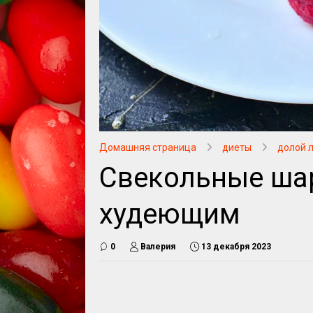
Домашняя страница
диеты
долой 
Свекольные ша
худеющим
0
Валерия
13 декабря 2023