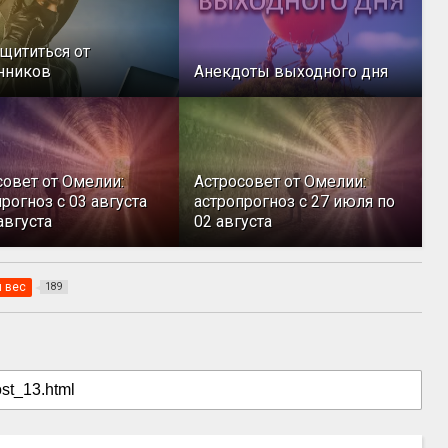
ащититься от
нников
Анекдоты выходного дня
совет от Омелии:
Астросовет от Омелии:
рогноз с 03 августа
астропрогноз с 27 июля по
августа
02 августа
 вес
189