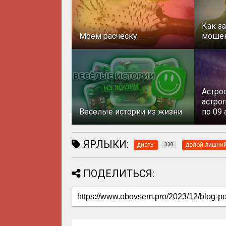
Как з
Моем расчёску
моше
Астро
астроп
Весёлые истории из жизни
по 09 
ЯРЛЫКИ:
диеты
долой лишний
338
ПОДЕЛИТЬСЯ: