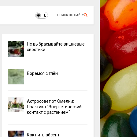
ПОИСК ПО САЙТУ
Не выбрасывайте вишнёвые
хвостики
Боремся с тлёй.
Астросовет от Омелии:
Практика "Энергетический
контакт с растением"
Как пить абсент