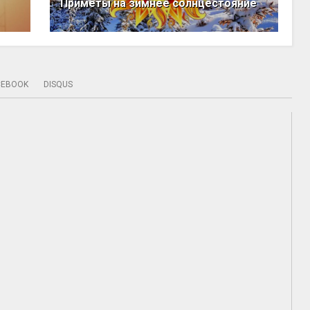
Приметы на зимнее солнцестояние
CEBOOK
DISQUS