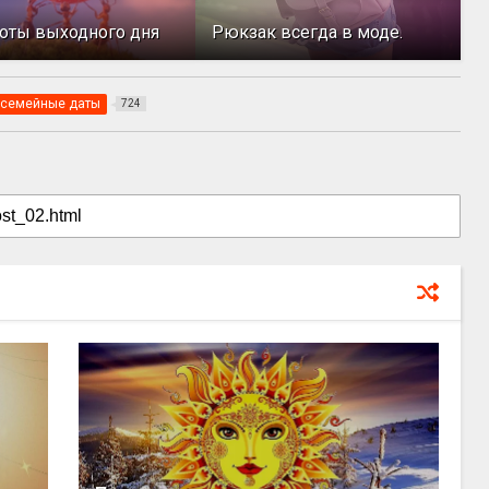
оты выходного дня
Рюкзак всегда в моде.
семейные даты
724