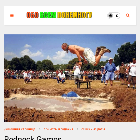
Домашняя страница
приметы и гадания
семейные даты
Redneck Games