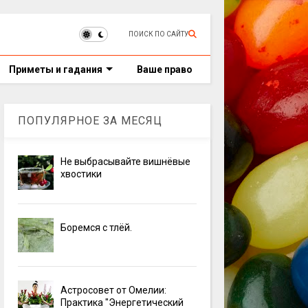
ПОИСК ПО САЙТУ
Приметы и гадания
Ваше право
ПОПУЛЯРНОЕ ЗА МЕСЯЦ
Не выбрасывайте вишнёвые
хвостики
Боремся с тлёй.
Астросовет от Омелии:
Практика "Энергетический