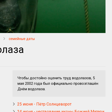
семейные даты
олаза
Чтобы достойно оценить труд водолазов, 5
мая 2002 года был официально провозглашён
Днём водолаза.
25 июня - Пётр Солнцеворот
24 июня - чествование иконы Божией Матери