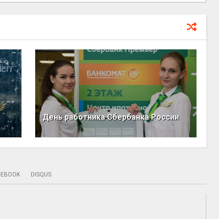
День работника Сбербанка России
CEBOOK
DISQUS