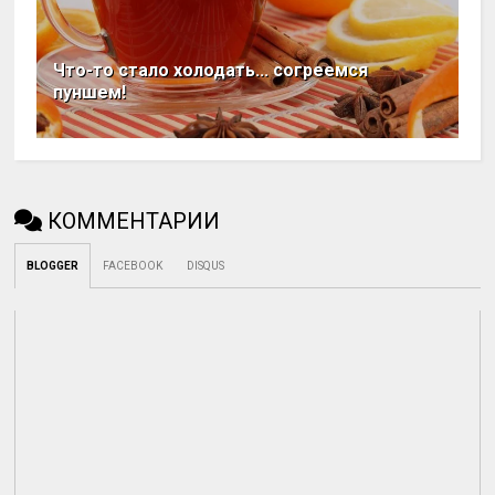
Что-то стало холодать... согреемся
пуншем!
КОММЕНТАРИИ
BLOGGER
FACEBOOK
DISQUS