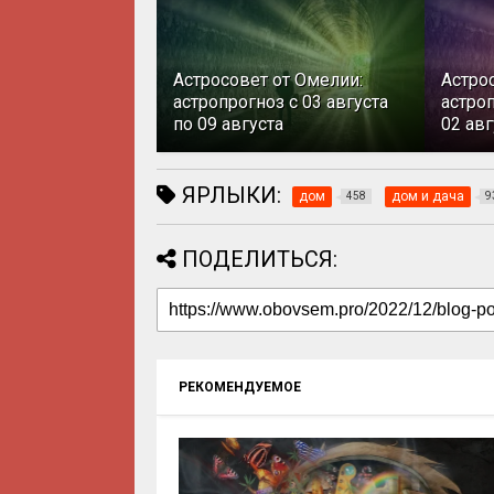
Астросовет от Омелии:
Астро
астропрогноз с 03 августа
астроп
по 09 августа
02 авг
ЯРЛЫКИ:
дом
дом и дача
458
9
ПОДЕЛИТЬСЯ:
РЕКОМЕНДУЕМОЕ