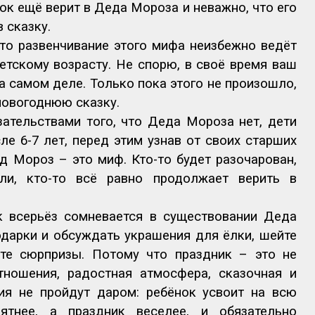
нок ещё верит в Деда Мороза и неважно, что его
 сказку.
то развенчивание этого мифа неизбежно ведёт
детскому возрасту. Не спорю, в своё время ваш
а самом деле. Только пока этого не произошло,
новогоднюю сказку.
ательствами того, что Деда Мороза нет, дети
е 6-7 лет, перед этим узнав от своих старших
ед Мороз – это миф. Кто-то будет разочарован,
ли, кто-то всё равно продолжает верить в
к всерьёз сомневается в существовании Деда
дарки и обсуждать украшения для ёлки, шейте
те сюрпризы. Потому что праздник – это не
тношения, радостная атмосфера, сказочная и
ния не пройдут даром: ребёнок усвоит на всю
ятнее, а праздник веселее, и обязательно