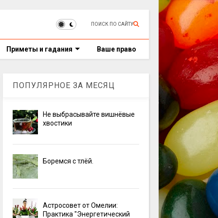
ПОИСК ПО САЙТУ
Приметы и гадания
Ваше право
ПОПУЛЯРНОЕ ЗА МЕСЯЦ
Не выбрасывайте вишнёвые
хвостики
Боремся с тлёй.
Астросовет от Омелии:
Практика "Энергетический