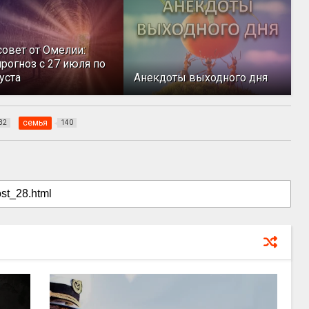
совет от Омелии:
рогноз с 27 июля по
уста
Анекдоты выходного дня
семья
32
140