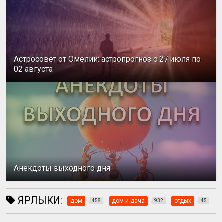
Астросовет от Омелии: астропрогноз с 27 июля по
02 августа
Анекдоты выходного дня
ЯРЛЫКИ:
дом
дом и дача
отдых
458
932
45