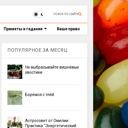
ПОИСК ПО САЙТУ
Приметы и гадания
Ваше право
ПОПУЛЯРНОЕ ЗА МЕСЯЦ
Не выбрасывайте вишнёвые
хвостики
Боремся с тлёй.
Астросовет от Омелии:
Практика "Энергетический