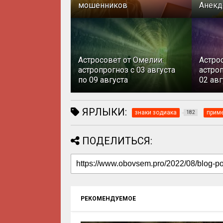
мошенников
Анекд
Астросовет от Омелии:
Астро
астропрогноз с 03 августа
астроп
по 09 августа
02 авг
ЯРЛЫКИ:
знаки зодиака
приме
182
ПОДЕЛИТЬСЯ:
РЕКОМЕНДУЕМОЕ