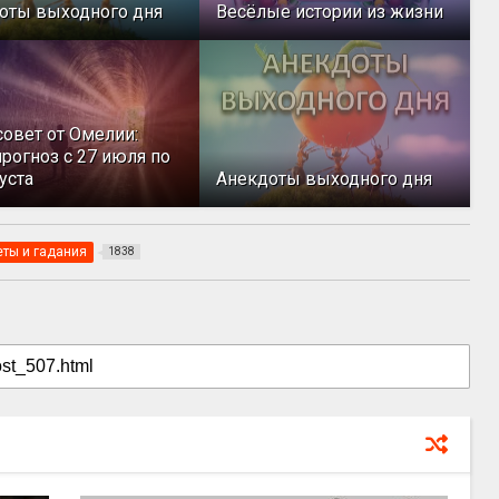
оты выходного дня
Весёлые истории из жизни
совет от Омелии:
рогноз с 27 июля по
уста
Анекдоты выходного дня
ты и гадания
1838