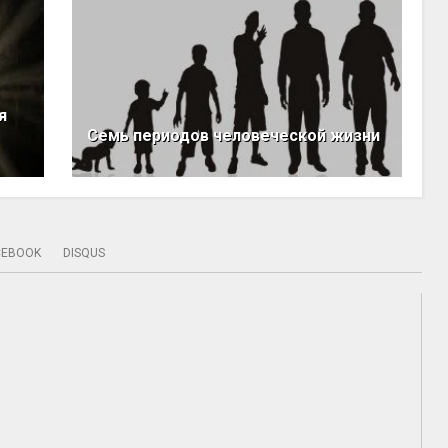
я
Семь периодов человеческой жизни
CEBOOK
DISQUS