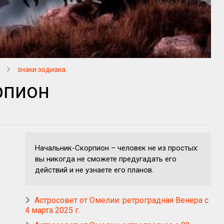
знаки зодиака
рпион
Начальник-Скорпион – человек не из простых:
вы никогда не сможете предугадать его
действий и не узнаете его планов.
Астросовет от Омелии: ретроградная Венера с
4 марта 2025 г.