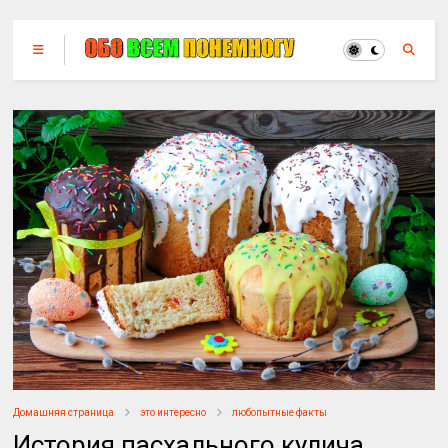
Домашняя страница
это интересно
любопытные факты
История пасхального кулича