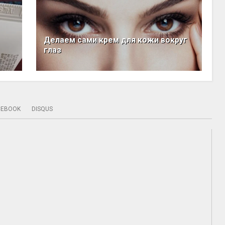
Делаем сами крем для кожи вокруг
глаз
CEBOOK
DISQUS