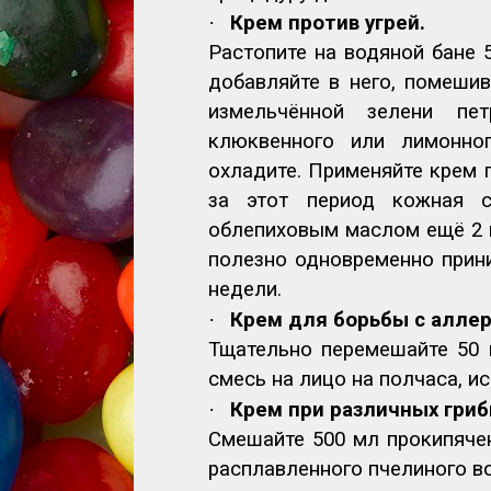
·
Крем против угрей.
Растопите на водяной бане 
добавляйте в него, помешив
измельчённой зелени пе
клюквенного или лимонног
охладите. Применяйте крем 
за этот период кожная 
облепиховым маслом ещё 2 
полезно одновременно прини
недели.
·
Крем для борьбы с алле
Тщательно перемешайте 50 
смесь на лицо на полчаса, и
·
Крем при различных гриб
Смешайте 500 мл прокипячен
расплавленного пчелиного во