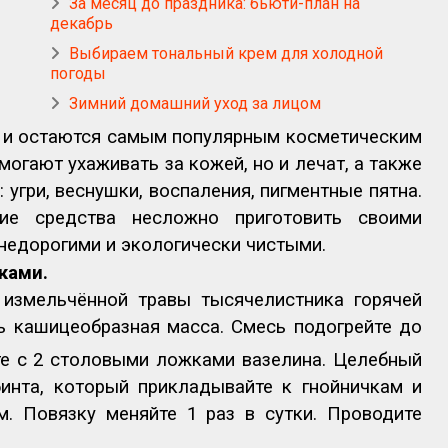
За месяц до праздника: бьюти-план на
декабрь
Выбираем тональный крем для холодной
погоды
Зимний домашний уход за лицом
 и остаются самым популярным косметическим
могают ухаживать за кожей, но и лечат, а также
угри, веснушки, воспаления, пигментные пятна.
кие средства несложно приготовить своими
 недорогими и экологически чистыми.
ками.
измельчённой травы тысячелистника горячей
ь кашицеобразная масса. Смесь подогрейте до
те с 2 столовыми ложками вазелина. Целебный
бинта, который прикладывайте к гнойничкам и
м. Повязку меняйте 1 раз в сутки. Проводите