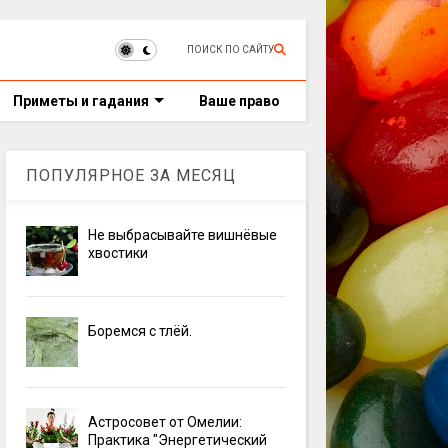
ПОИСК ПО САЙТУ
Приметы и гадания
Ваше право
ПОПУЛЯРНОЕ ЗА МЕСЯЦ
Не выбрасывайте вишнёвые
хвостики
Боремся с тлёй.
Астросовет от Омелии:
Практика "Энергетический