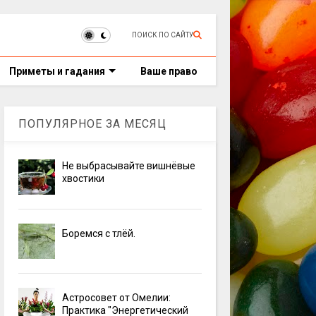
ПОИСК ПО САЙТУ
Приметы и гадания
Ваше право
ПОПУЛЯРНОЕ ЗА МЕСЯЦ
Не выбрасывайте вишнёвые
хвостики
Боремся с тлёй.
Астросовет от Омелии:
Практика "Энергетический