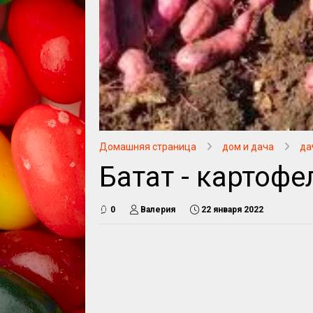
Домашняя страница
дом и дача
да
Батат - картоф
0
Валерия
22 января 2022