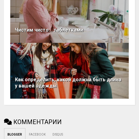
Чистим чисто... таблетками
Как определить, какой должна быть длина
у вашей одежды
КОММЕНТАРИИ
BLOGGER
FACEBOOK
DISQUS