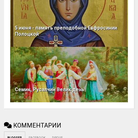
5 июня - память преподобной Евфросинии
Полоцкой
Семик, Русалчин Велик день
КОММЕНТАРИИ
BLOGGER
FACEBOOK
DISQUS