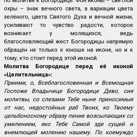
по молитве к Богородице. Фон иконы – светлой
охры – знак вечного света, а вариации цвета
зелёного, цвета Святого Духа и вечной жизни,
усиливают то чувство радости, которое
возникает у молящихся, ведь
благословляющий жест Богородицы напрямую
обращён не только к юноше на иконе, но и к
тому, кто стоит перед этой иконой.
Молитва Богородице перед её иконой
«Целительница»:
Приими, о, Всеблагословенная и Всемощная
Госпоже Владычице Богородице Дево, сия
молитвы, со слезами Тебе ныне приносимыя
от нас, недостойных раб Твоих, ко Твоему
цельбоносному образу пение возсылающих со
умилением, яко Тебе Самой зде сущей и
внемлющей молению нашему. По коемуждо