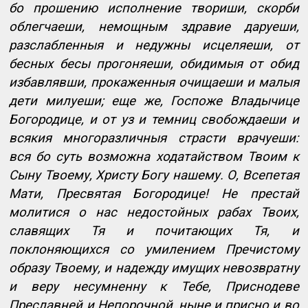
бо прошению исполнение твориши, скорби
облегчаеши, немощным здравие даруеши,
разслабленныя и недужны исцеляеши, от
бесных бесы прогоняеши, обидимыя от обид
избавлявши, прокаженныя очищаеши и малыя
дети милуеши; еще же, Госпоже Владычице
Богородице, и от уз и темниц свобождаеши и
всякия многоразличныя страсти врачуеши:
вся бо суть возможна ходатайством Твоим к
Сыну Твоему, Христу Богу нашему. О, Всепетая
Мати, Пресвятая Богородице! Не престай
молитися о нас недостойных рабах Твоих,
славящих Тя и почитающих Тя, и
поклоняющихся со умилением Пречистому
образу Твоему, и надежду имущих невозвратну
и веру несумненну к Тебе, Приснодеве
Преславней и Непорочной, ныне и присно и во