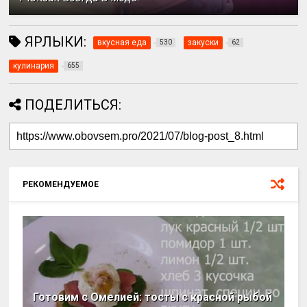
ЯРЛЫКИ:
вкусная еда
закуски
530
62
кулинария
655
ПОДЕЛИТЬСЯ:
РЕКОМЕНДУЕМОЕ
Готовим с Омелией: тосты с красной рыбой