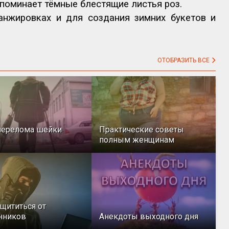
апоминает тёмные блестящие листья роз.
анжировках и для создания зимних букетов и
ОТОБРАЗИТЬ ВСЕ
перелома шейки
Практические советы
полным женщинам
ащититься от
нников
Анекдоты выходного дня