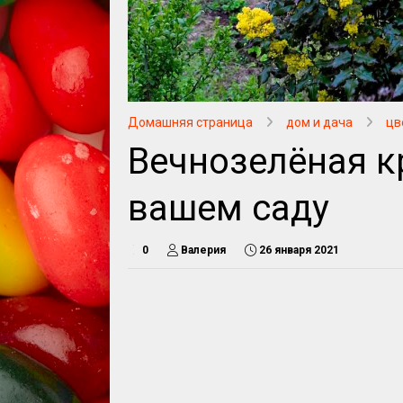
Домашняя страница
дом и дача
цв
Вечнозелёная к
вашем саду
0
Валерия
26 января 2021