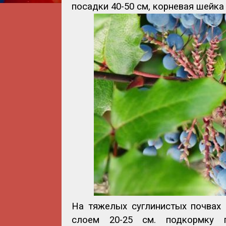
посадки 40-50 см, корневая шейка
На тяжелых суглинистых почвах
слоем 20-25 см. подкормку 