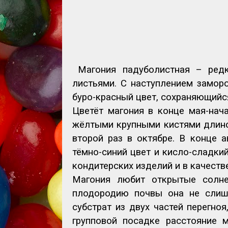
Магония падуболистная – ред
листьями. С наступлением заморо
буро-красный цвет, сохраняющийс
Цветёт магония в конце мая-нача
жёлтыми крупными кистями длиной
второй раз в октябре. В конце а
тёмно-синий цвет и кисло-сладки
кондитерских изделий и в качеств
Магония любит открытые солнеч
плодородию почвы она не слишк
субстрат из двух частей перегно
групповой посадке расстояние 