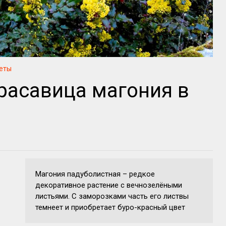
еты
расавица магония в
Магония падуболистная – редкое
декоративное растение с вечнозелёными
листьями. С заморозками часть его листвы
темнеет и приобретает буро-красный цвет