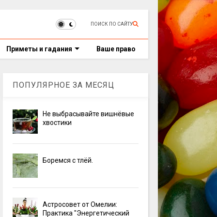
ПОИСК ПО САЙТУ
Приметы и гадания
Ваше право
ПОПУЛЯРНОЕ ЗА МЕСЯЦ
Не выбрасывайте вишнёвые
хвостики
Боремся с тлёй.
Астросовет от Омелии:
Практика "Энергетический