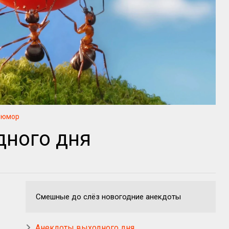
юмор
дного дня
Смешные до слёз новогодние анекдоты
Анекдоты выходного дня