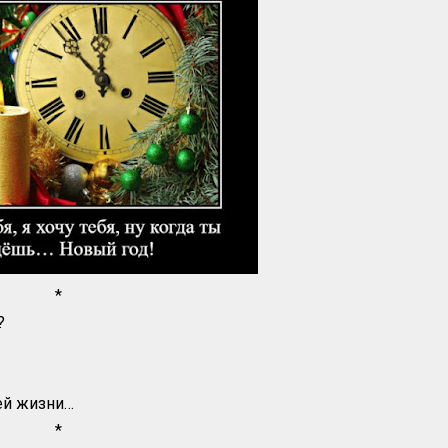
*
?
ей жизни…
*