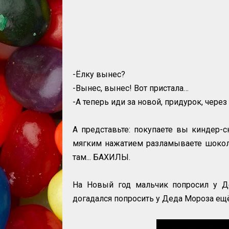
-Ёлку вынес?
-Вынес, вынес! Вот пристала…
-А теперь иди за новой, придурок, через
А представьте: покупаете вы киндер-с
мягким нажатием разламываете шокола
там... БАХИЛЫ.
На Новый год мальчик попросил у Де
догадался попросить у Деда Мороза ещё