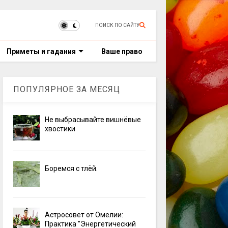
ПОИСК ПО САЙТУ
Приметы и гадания
Ваше право
ПОПУЛЯРНОЕ ЗА МЕСЯЦ
Не выбрасывайте вишнёвые
хвостики
Боремся с тлёй.
Астросовет от Омелии:
Практика "Энергетический