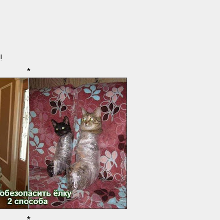
!
*
*