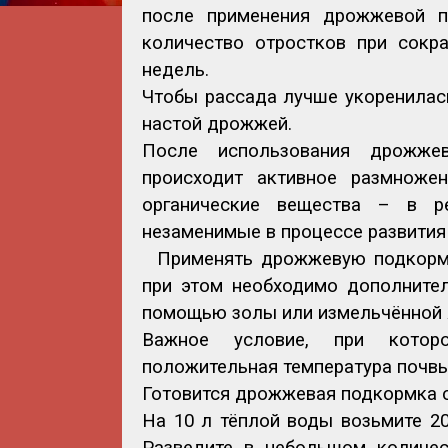
после применения дрожжевой по
количество отростков при сокр
недель.
Чтобы рассада лучше укоренилась
настой дрожжей.
После использования дрожжев
происходит активное размножен
органические вещества – в р
незаменимые в процессе развития 
Применять дрожжевую подкормк
при этом необходимо дополните
помощью золы или измельчённой 
Важное условие, при котор
положительная температура почвы
Готовится дрожжевая подкормка 
На 10 л тёплой воды возьмите 20
Разведите в небольшом количес