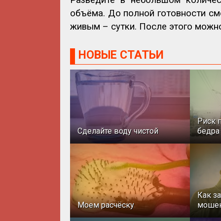
объёма. До полной готовности см
живым – сутки. После этого можно
НОВЫЕ СТАТЬИ
Риск 
Сделайте воду чистой
бедра
Как з
Моем расчёску
моше