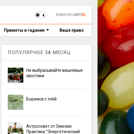
ПОИСК ПО САЙТУ
Приметы и гадания
Ваше право
ПОПУЛЯРНОЕ ЗА МЕСЯЦ
Не выбрасывайте вишнёвые
хвостики
Боремся с тлёй.
Астросовет от Омелии:
Практика "Энергетический