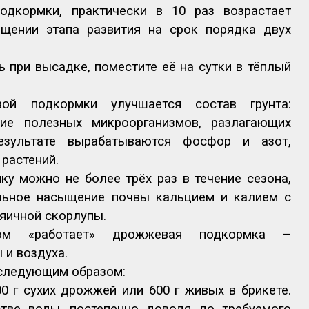
дкормки, практически в 10 раз возрастает
ащении этапа развития на срок порядка двух
 при высадке, поместите её на сутки в тёплый
ой подкормки улучшается состав грунта:
ие полезных микроорганизмов, разлагающих
езультате вырабатываются фосфор и азот,
растений.
у можно не более трёх раз в течение сезона,
льное насыщение почвы кальцием и калием с
яичной скорлупы.
ом «работает» дрожжевая подкормка –
 и воздуха.
следующим образом:
0 г сухих дрожжей или 600 г живых в брикете.
тве воды, постепенно доводя до требуемого