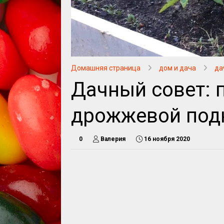
Домашняя страница
дом и дача
да
Дачный совет: 
дрожжевой под
0
Валерия
16 ноября 2020