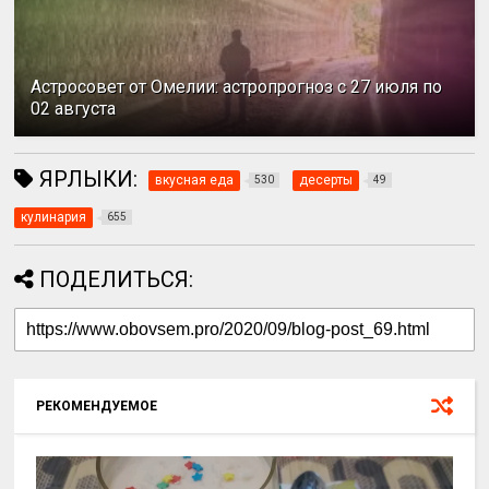
Астросовет от Омелии: астропрогноз с 27 июля по
02 августа
ЯРЛЫКИ:
вкусная еда
десерты
530
49
кулинария
655
ПОДЕЛИТЬСЯ:
РЕКОМЕНДУЕМОЕ