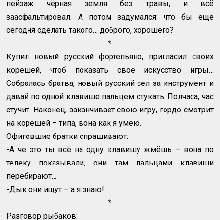
пейзаж чёрная земля без травы, и всё
заасфальтировал. А потом задумался: что бы ещё
сегодня сделать такого… доброго, хорошего?
*
Купил новый русский фортепьяно, пригласил своих
корешей, чтоб показать своё искусство игры…
Собралась братва, новый русский сел за инструмент и
давай по одной клавише пальцем стукать. Полчаса, час
стучит. Наконец, заканчивает свою игру, гордо смотрит
на корешей – типа, вона как я умею.
Офигевшие братки спрашивают:
-А че это ты всё на одну клавишу жмёшь – вона по
телеку показывали, они там пальцами клавиши
перебирают…
-Дык они ищут – а я знаю!
*
Разговор рыбаков: