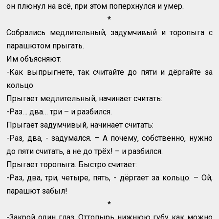
он плюнул на всё, при этом поперхнулся и умер.
*
Собрались медлительный, задумчивый и торопыга с
парашютом прыгать.
Им объясняют:
-Как выпрыгнете, так считайте до пяти и дёргайте за
кольцо
Прыгает медлительный, начинает считать:
-Раз… два… три – и разбился.
Прыгает задумчивый, начинает считать:
-Раз, два, - задумался. – А почему, собственно, нужно
до пяти считать, а не до трёх! – и разбился.
Прыгает торопыга. Быстро считает:
-Раз, два, три, четыре, пять, - дёргает за кольцо. – Ой,
парашют забыл!
*
-Закрой один глаз. Оттопырь нижнюю губу как можно