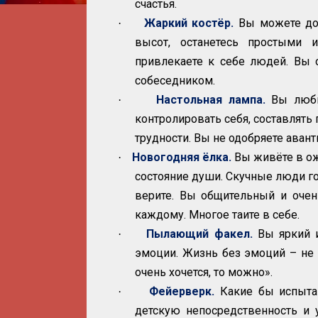
счастья.
Жаркий костёр.
Вы можете до
·
высот, останетесь простыми
привлекаете к себе людей. Вы 
собеседником.
Настольная лампа.
Вы люби
·
контролировать себя, составлять
трудности. Вы не одобряете аван
Новогодняя ёлка.
Вы живёте в ож
·
состояние души. Скучные люди го
верите. Вы общительный и очен
каждому. Многое таите в себе.
Пылающий факел.
Вы яркий 
·
эмоции. Жизнь без эмоций – не д
очень хочется, то можно».
Фейерверк.
Какие бы испытан
·
детскую непосредственность и 