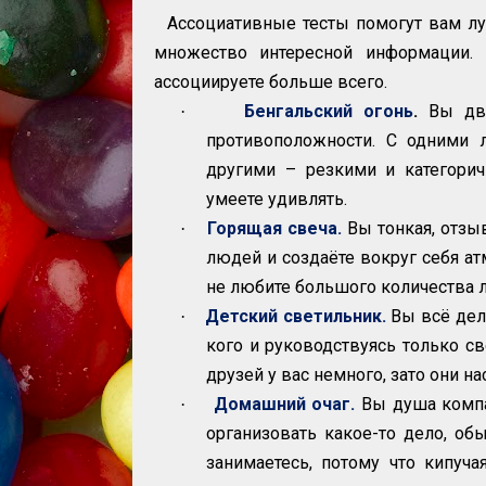
Ассоциативные тесты помогут вам луч
множество интересной информации. 
ассоциируете больше всего.
Бенгальский огонь
.
Вы дв
·
противоположности. С одними
другими – резкими и категори
умеете удивлять.
Горящая свеча.
Вы тонкая, отзыв
·
людей и создаёте вокруг себя ат
не любите большого количества л
Детский светильник.
Вы всё дела
·
кого и руководствуясь только с
друзей у вас немного, зато они на
Домашний очаг.
Вы душа компа
·
организовать какое-то дело, об
занимаетесь, потому что кипуча