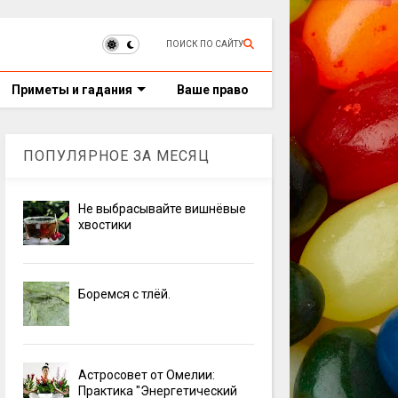
ПОИСК ПО САЙТУ
Приметы и гадания
Ваше право
ПОПУЛЯРНОЕ ЗА МЕСЯЦ
Не выбрасывайте вишнёвые
хвостики
Боремся с тлёй.
Астросовет от Омелии:
Практика "Энергетический