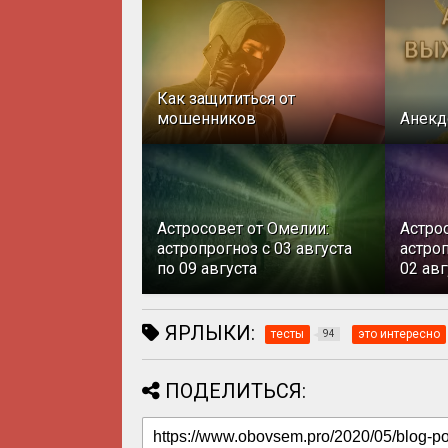
Как защититься от
мошенников
Анекд
Астросовет от Омелии:
Астро
астропрогноз с 03 августа
астроп
по 09 августа
02 авг
ЯРЛЫКИ:
тесты
это интересно
94
ПОДЕЛИТЬСЯ: