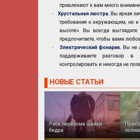
привлекают к вам много внимани
Хрустальная люстра.
Вы яркая ли
·
требования к окружающим, но и с
высоте». Вы всегда выглядите 
предпочитаете, чтобы вами любов
Электрический фонарик.
Вы не л
·
поддерживаете разговор в 
контролировать и никогда не позв
НОВЫЕ СТАТЬИ
Риск перелома шейки
Практ
бедра
полн