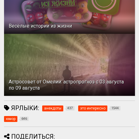
Весёлые истории из жизни
Астросовет от Омелии: астропрогноз с 03 августа
по 09 августа
ЯРЛЫКИ:
анекдоты
это интересно
437
1544
юмор
646
ПОДЕЛИТЬСЯ: