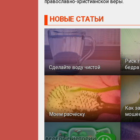
православно-христианской веры.
НОВЫЕ СТАТЬИ
Риск 
Сделайте воду чистой
бедра
Как з
Моем расчёску
моше