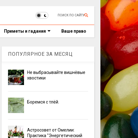
ПОИСК ПО САЙТУ
Приметы и гадания
Ваше право
ПОПУЛЯРНОЕ ЗА МЕСЯЦ
Не выбрасывайте вишнёвые
хвостики
Боремся с тлёй.
Астросовет от Омелии:
Практика "Энергетический