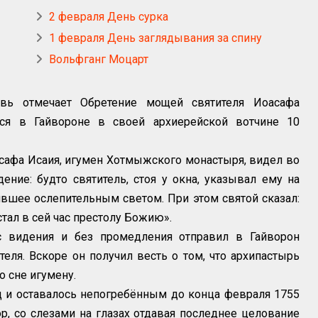
2 февраля День сурка
1 февраля День заглядывания за спину
Вольфганг Моцарт
ь отмечает Обретение мощей святителя Иоасафа
ося в Гайвороне в своей архиерейской вотчине 10
сафа Исаия, игумен Хотмыжского монастыря, видел во
ние: будто святитель, стоя у окна, указывал ему на
явшее ослепительным светом. При этом святой сказал:
стал в сей час престолу Божию».
с видения и без промедления отправил в Гайворон
теля. Вскоре он получил весть о том, что архипастырь
о сне игумену.
д и оставалось непогребённым до конца февраля 1755
ор, со слезами на глазах отдавая последнее целование