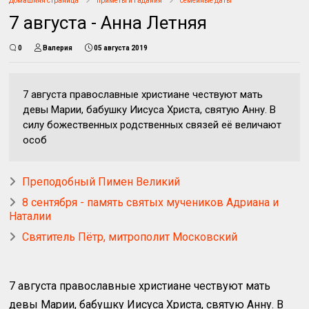
Домашняя страница
приметы и гадания
семейные даты
7 августа - Анна Летняя
0
Валерия
05 августа 2019
7 августа православные христиане чествуют мать
девы Марии, бабушку Иисуса Христа, святую Анну. В
силу божественных родственных связей её величают
особ
Преподобный Пимен Великий
8 сентября - память святых мучеников Адриана и
Наталии
Святитель Пётр, митрополит Московский
7 августа православные христиане чествуют мать
девы Марии, бабушку Иисуса Христа, святую Анну. В