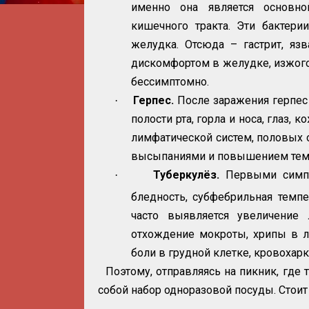
именно она является основно
кишечного тракта. Эти бактери
желудка. Отсюда – гастрит, яз
дискомфортом в желудке, изжогой
бессимптомно.
Герпес.
После заражения герпес 
·
полости рта, горла и носа, глаз,
лимфатической систем, половых 
высыпаниями и повышением тем
Туберкулёз.
Первыми симпто
·
бледность, субфебрильная темпе
часто выявляется увеличение 
отхождение мокроты, хрипы в л
боли в грудной клетке, кровохарк
Поэтому, отправляясь на пикник, где 
собой набор одноразовой посуды. Стоит