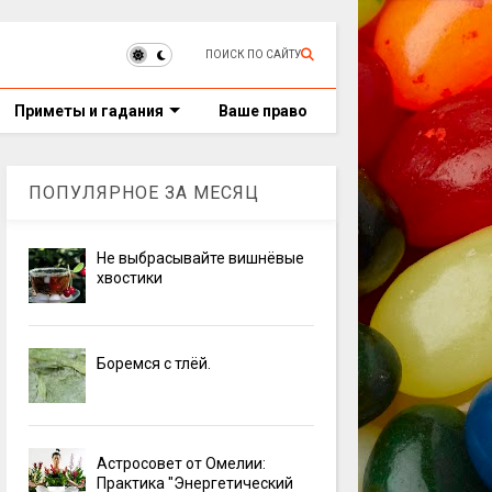
ПОИСК ПО САЙТУ
Приметы и гадания
Ваше право
ПОПУЛЯРНОЕ ЗА МЕСЯЦ
Не выбрасывайте вишнёвые
хвостики
Боремся с тлёй.
Астросовет от Омелии:
Практика "Энергетический