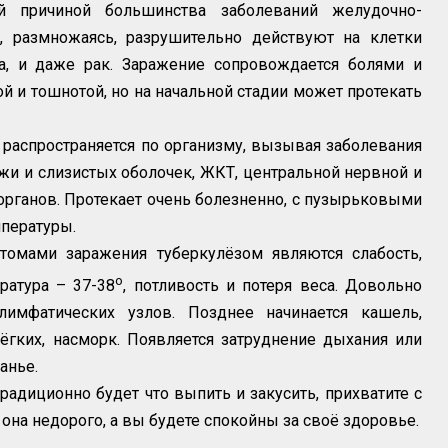
й причиной большинства заболеваний желудочно-
и, размножаясь, разрушительно действуют на клетки
ва, и даже рак. Заражение сопровождается болями и
 и тошнотой, но на начальной стадии может протекать
распространяется по организму, вызывая заболевания
 кожи и слизистых оболочек, ЖКТ, центральной нервной и
органов. Протекает очень болезненно, с пузырьковыми
пературы.
мами заражения туберкулёзом являются слабость,
о
ратура – 37-38
, потливость и потеря веса. Довольно
лимфатических узлов. Позднее начинается кашель,
ёгких, насморк. Появляется затруднение дыхания или
анье.
традиционно будет что выпить и закусить, прихватите с
 она недорого, а вы будете спокойны за своё здоровье.