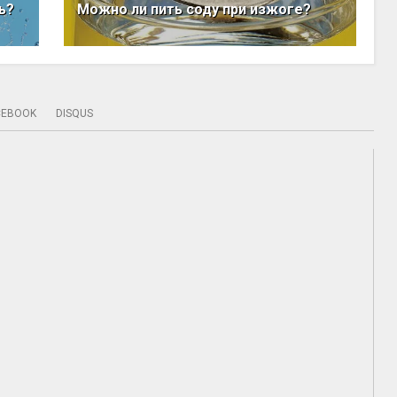
ь?
Можно ли пить соду при изжоге?
CEBOOK
DISQUS