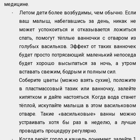
медицине.
Летом дети более возбудимы, чем обычно. Если
·
ваш малыш, набегавшись за день, никак не
может успокоиться и отказывается ложиться
спать, помогут тёплые ванночки с отваром из
голубых васильков. Эффект от таких ванночек
будет просто потрясающий: маленький непоседа
будет хорошо высыпаться за ночь, а утром
вставать свежим, бодрым и полным сил.
Соберите цветы (можно взять сухие), положите
в пластмассовый тазик или ванночку, залейте
кипятком и дайте настояться. Когда вода станет
тёплой, искупайте малыша в этом васильковом
отваре. Такие «васильковые» ванны можно
устраивать хотя бы раз в неделю, а лучше
проводить процедуру регулярно.
Когда дерёт горло и кашель донимает, залейте 1
·