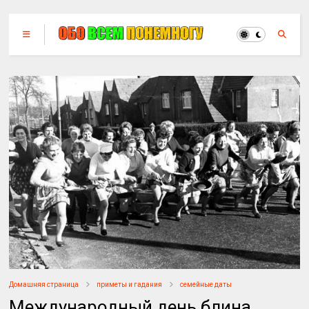
Домашняя страница
приметы и гадания
семейные даты
Международный день блина.