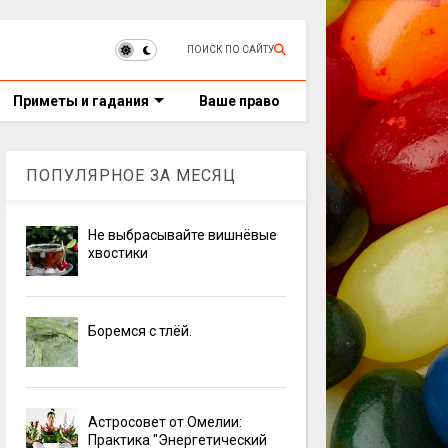
ПОИСК ПО САЙТУ
Приметы и гадания
Ваше право
ПОПУЛЯРНОЕ ЗА МЕСЯЦ
Не выбрасывайте вишнёвые
хвостики
Боремся с тлёй.
Астросовет от Омелии:
Практика "Энергетический