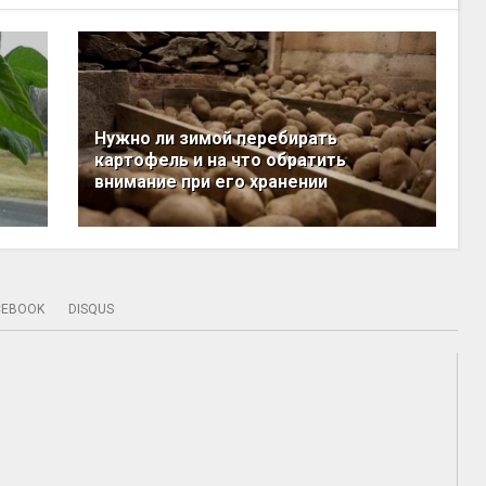
Нужно ли зимой перебирать
картофель и на что обратить
внимание при его хранении
CEBOOK
DISQUS