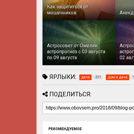
Как защититься от
мошенников
Анекд
Астросовет от Омелии:
Астро
астропрогноз с 03 августа
астроп
по 09 августа
02 авг
ЯРЛЫКИ:
дача
дом и дача
231
ПОДЕЛИТЬСЯ:
РЕКОМЕНДУЕМОЕ