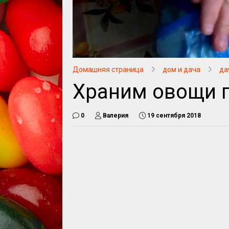
Домашняя страница
дом и дача
да
Храним овощи 
0
Валерия
19 сентября 2018